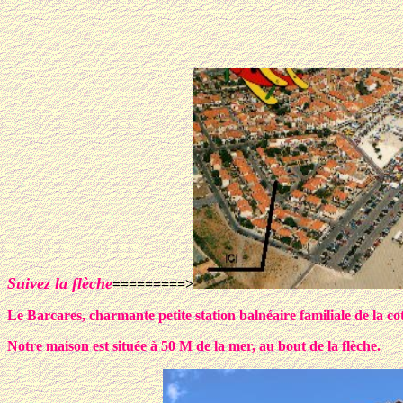
Suivez la flèche
=========>
Le
Barcares
, charmante petite station balnéaire familiale de la c
Notre maison est située à 50 M de la mer, au bout de la flèche.