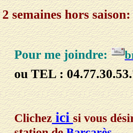
2 semaines hors saison:
Pour me joindre:
b
ou
TEL : 04.77.30.53
ici
Clichez
si vous dési
station de
Barcarès
.